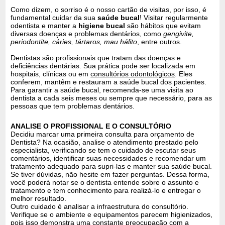
Como dizem, o sorriso é o nosso cartão de visitas, por isso, é
fundamental cuidar da sua
saúde bucal
! Visitar regularmente
odentista e manter a
higiene bucal
são hábitos que evitam
diversas doenças e problemas dentários, como
gengivite,
periodontite, cáries, tártaros, mau hálito
, entre outros.
Dentistas são profissionais que tratam das doenças e
deficiências dentárias. Sua prática pode ser localizada em
hospitais, clínicas ou em
consultórios odontológicos
. Eles
conferem, mantêm e restauram a saúde bucal dos pacientes.
Para garantir a saúde bucal, recomenda-se uma visita ao
dentista a cada seis meses ou sempre que necessário, para as
pessoas que tem problemas dentários.
ANALISE O PROFISSIONAL E O CONSULTÓRIO
Decidiu marcar uma primeira consulta para orçamento de
Dentista? Na ocasião, analise o atendimento prestado pelo
especialista, verificando se tem o cuidado de escutar seus
comentários, identificar suas necessidades e recomendar um
tratamento adequado para supri-las e manter sua saúde bucal.
Se tiver dúvidas, não hesite em fazer perguntas. Dessa forma,
você poderá notar se o dentista entende sobre o assunto e
tratamento e tem conhecimento para realizá-lo e entregar o
melhor resultado.
Outro cuidado é analisar a infraestrutura do consultório.
Verifique se o ambiente e equipamentos parecem higienizados,
pois isso demonstra uma constante preocupação com a