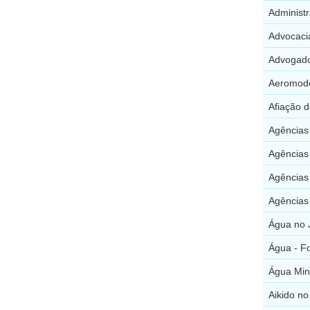
Administ
Advocaci
Advogado
Aeromode
Afiação 
Agências
Agências
Agências
Agências
Água no 
Água - F
Água Min
Aikido no