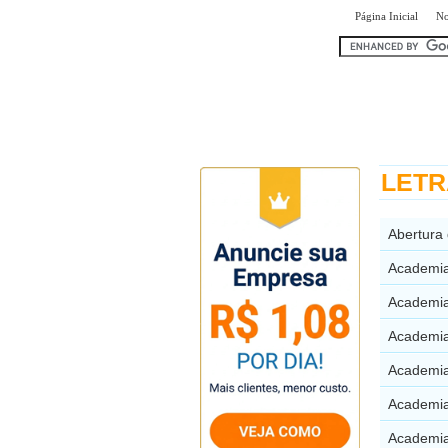
|
Página Inicial
No
encontr
LETRA
Abertura
Academia
Academia
Academia
Academia
Academia
Academia