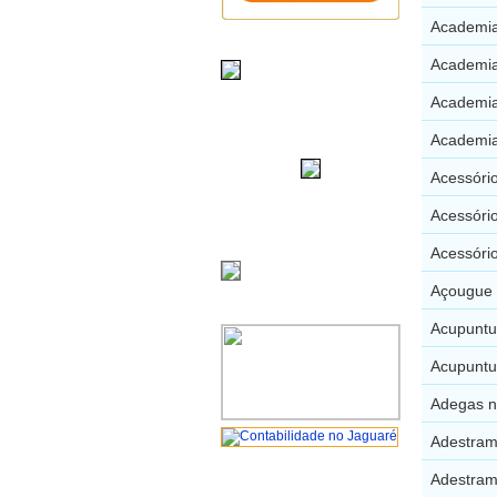
Academia
Academia
Academia
Academia
Acessóri
Acessóri
Acessóri
Açougue 
Acupuntu
Acupuntur
Adegas n
Adestram
Adestram