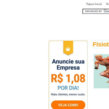
|
Página Inicial
No
encontr
Fisio