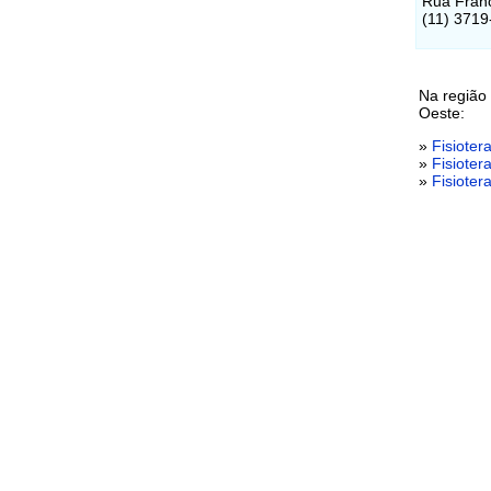
Rua Franc
(11) 3719
Na região
Oeste:
»
Fisiote
»
Fisiote
»
Fisiote