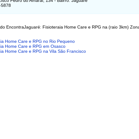
isco Pedro do Amaral, 134 - Bairro: Jaguaré
-5878
 do EncontraJaguaré: Fisioteraia Home Care e RPG na (raio 3km) Zon
raia Home Care e RPG no Rio Pequeno
raia Home Care e RPG em Osasco
raia Home Care e RPG na Vila São Francisco