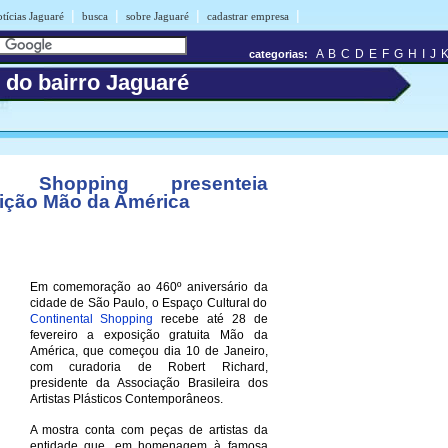
|
|
|
|
tícias Jaguaré
busca
sobre Jaguaré
cadastrar empresa
A
B
C
D
E
F
G
H
I
J
categorias:
 do bairro Jaguaré
al Shopping presenteia
ição Mão da América
Em comemoração ao 460º aniversário da
cidade de São Paulo, o Espaço Cultural do
Continental Shopping
recebe até 28 de
fevereiro a exposição gratuita Mão da
América, que começou dia 10 de Janeiro,
com curadoria de Robert Richard,
presidente da Associação Brasileira dos
Artistas Plásticos Contemporâneos.
A mostra conta com peças de artistas da
entidade que, em homenagem à famosa