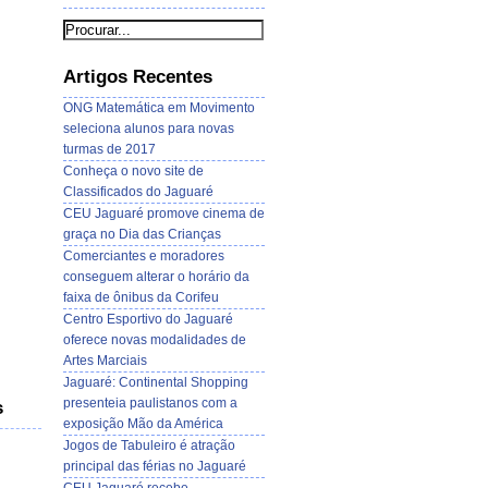
Artigos Recentes
ONG Matemática em Movimento
seleciona alunos para novas
turmas de 2017
Conheça o novo site de
Classificados do Jaguaré
CEU Jaguaré promove cinema de
graça no Dia das Crianças
Comerciantes e moradores
conseguem alterar o horário da
faixa de ônibus da Corifeu
Centro Esportivo do Jaguaré
oferece novas modalidades de
Artes Marciais
Jaguaré: Continental Shopping
presenteia paulistanos com a
s
exposição Mão da América
Jogos de Tabuleiro é atração
principal das férias no Jaguaré