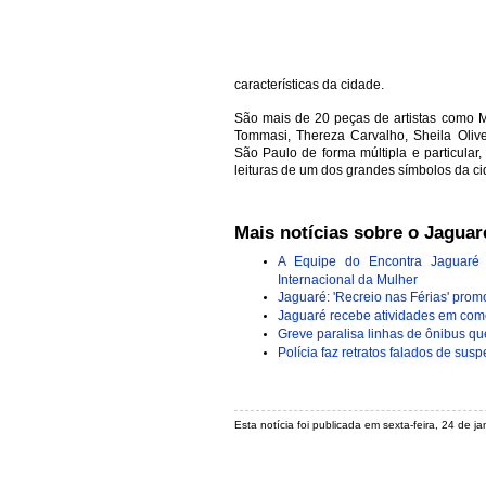
características da cidade.
São mais de 20 peças de artistas como M
Tommasi, Thereza Carvalho, Sheila Oliveir
São Paulo de forma múltipla e particular
leituras de um dos grandes símbolos da ci
Mais notícias sobre o Jaguar
A Equipe do Encontra Jaguaré 
Internacional da Mulher
Jaguaré: 'Recreio nas Férias' promo
Jaguaré recebe atividades em co
Greve paralisa linhas de ônibus q
Polícia faz retratos falados de sus
Esta notícia foi publicada em sexta-feira, 24 de 