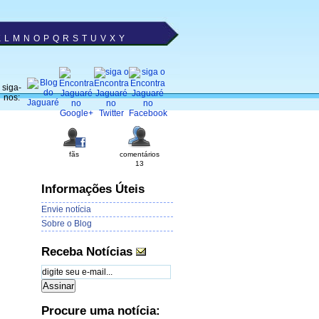
K
L
M
N
O
P
Q
R
S
T
U
V
X
Y
siga-
nos:
fãs
comentários
13
Informações Úteis
Envie notícia
Sobre o Blog
Receba Notícias
Procure uma notícia: