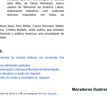
obra Mão, de Oscar Niemeyer, marco
urbano do Memorial da América Latina,
elaboraram trabalhos com materiais
diversos inspirados em todas as
auro Maia, Nino Millan, Carlos Dercoles, Walter
a, Cristina Bottallo, entre outros, que retratam
, fazendo o público vivenciar uma pluralidade de
dade.
é:
deseja às nossas leitoras um excelente Dia
ve atividades gratuitas
memoração à Semana Mundial da Alimentação
ue atendem a região do Jaguaré
peitos de roubo a secretário no Jaguaré
Moradores Ilustre
janeiro de 2014 a 1:58 na categoria
Notícias Jaguaré
.