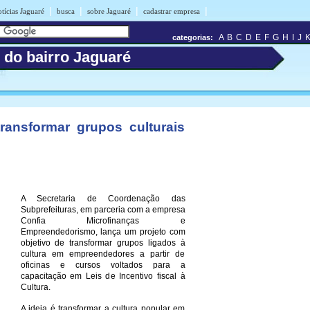
|
|
|
|
tícias Jaguaré
busca
sobre Jaguaré
cadastrar empresa
A
B
C
D
E
F
G
H
I
J
categorias:
 do bairro Jaguaré
transformar grupos culturais
A Secretaria de Coordenação das
Subprefeituras, em parceria com a empresa
Confia Microfinanças e
Empreendedorismo, lança um projeto com
objetivo de transformar grupos ligados à
cultura em empreendedores a partir de
oficinas e cursos voltados para a
capacitação em Leis de Incentivo fiscal à
Cultura.
A ideia é transformar a cultura popular em