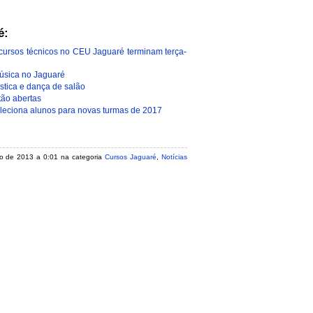
é:
s cursos técnicos no CEU Jaguaré terminam terça-
música no Jaguaré
stica e dança de salão
tão abertas
eciona alunos para novas turmas de 2017
lho de 2013 a 0:01 na categoria
Cursos Jaguaré
,
Notícias