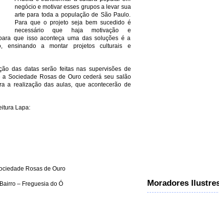
negócio e motivar esses grupos a levar sua
arte para toda a população de São Paulo.
Para que o projeto seja bem sucedido é
necessário que haja motivação e
para que isso aconteça uma das soluções é a
o, ensinando a montar projetos culturais e
ção das datas serão feitas nas supervisões de
l e a Sociedade Rosas de Ouro cederá seu salão
a a realização das aulas, que acontecerão de
itura Lapa:
Sociedade Rosas de Ouro
Moradores Ilustre
Bairro – Freguesia do Ó