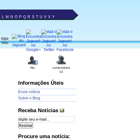
K
L
M
N
O
P
Q
R
S
T
U
V
X
Y
siga-
nos:
fãs
comentários
13
Informações Úteis
Envie notícia
Sobre o Blog
Receba Notícias
Procure uma notícia: