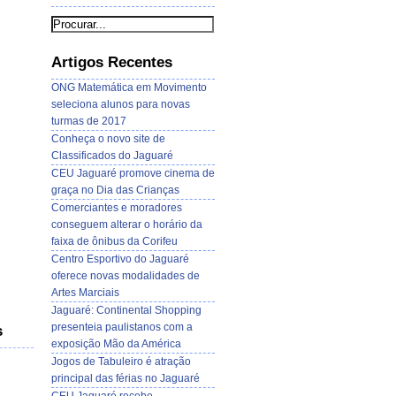
Artigos Recentes
ONG Matemática em Movimento
seleciona alunos para novas
turmas de 2017
Conheça o novo site de
Classificados do Jaguaré
CEU Jaguaré promove cinema de
graça no Dia das Crianças
Comerciantes e moradores
conseguem alterar o horário da
faixa de ônibus da Corifeu
Centro Esportivo do Jaguaré
oferece novas modalidades de
Artes Marciais
Jaguaré: Continental Shopping
presenteia paulistanos com a
s
exposição Mão da América
Jogos de Tabuleiro é atração
principal das férias no Jaguaré