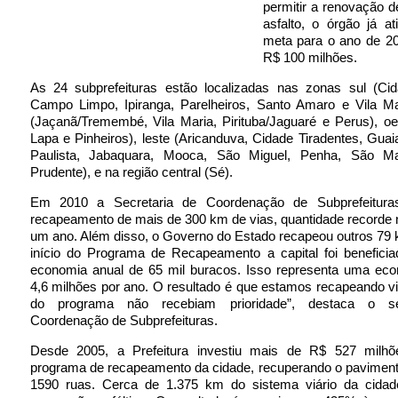
permitir a renovação 
asfalto, o órgão já a
meta para o ano de 20
R$ 100 milhões.
As 24 subprefeituras estão localizadas nas zonas sul (Ci
Campo Limpo, Ipiranga, Parelheiros, Santo Amaro e Vila Mar
(Jaçanã/Tremembé, Vila Maria, Pirituba/Jaguaré e Perus), oe
Lapa e Pinheiros), leste (Aricanduva, Cidade Tiradentes, Guai
Paulista, Jabaquara, Mooca, São Miguel, Penha, São Ma
Prudente), e na região central (Sé).
Em 2010 a Secretaria de Coordenação de Subprefeituras
recapeamento de mais de 300 km de vias, quantidade recorde 
um ano. Além disso, o Governo do Estado recapeou outros 79
início do Programa de Recapeamento a capital foi benefic
economia anual de 65 mil buracos. Isso representa uma ec
4,6 milhões por ano. O resultado é que estamos recapeando v
do programa não recebiam prioridade”, destaca o se
Coordenação de Subprefeituras.
Desde 2005, a Prefeitura investiu mais de R$ 527 milh
programa de recapeamento da cidade, recuperando o paviment
1590 ruas. Cerca de 1.375 km do sistema viário da cida